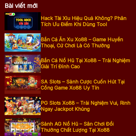
Bài viết mới
Hack Tài Xỉu Hiệu Quả Không? Phân
Tích Ưu Điểm Khi Dùng Tool
Bắn Cá Ăn Xu Xo88 – Game Huyền
Thoại, Cứ Chơi Là Có Thưởng
Bắn Cá Nổ Hũ Tại Xo88 – Trải Nghiệm
Giải Trí Đỉnh Cao
SA Slots – Sảnh Cược Cuốn Hút Tại
Cổng Game Xo88 Uy Tín
PG Slots Xo88 – Trải Nghiệm Vui, Rinh
Ngay Jackpot Khủng
Sảnh AG Nổ Hũ – Sân Chơi Đổi
Thưởng Chất Lượng Tại Xo88