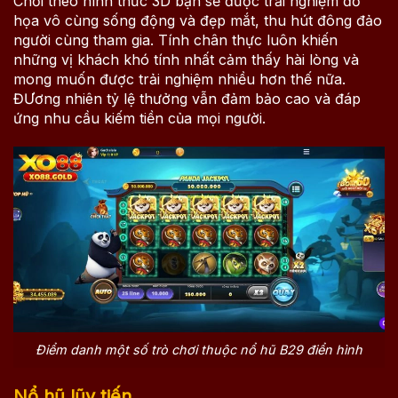
Chơi theo hình thức 3D bạn sẽ được trải nghiệm đồ
họa vô cùng sống động và đẹp mắt, thu hút đông đảo
người cùng tham gia. Tính chân thực luôn khiến
những vị khách khó tính nhất cảm thấy hài lòng và
mong muốn được trải nghiệm nhiều hơn thế nữa.
ĐƯơng nhiên tỷ lệ thưởng vẫn đảm bảo cao và đáp
ứng nhu cầu kiếm tiền của mọi người.
Điểm danh một số trò chơi thuộc nổ hũ B29 điển hình
Nổ hũ lũy tiến