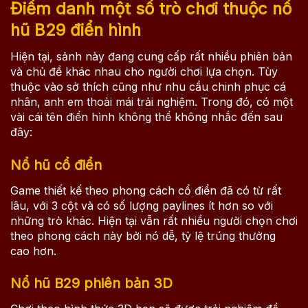
Điểm danh một số trò chơi thuộc nổ
hũ B29 điển hình
Hiện tại, sảnh này đang cung cấp rất nhiều phiên bản
và chủ đề khác nhau cho người chơi lựa chọn. Tùy
thuộc vào sở thích cũng như nhu cầu chinh phục cá
nhân, anh em thoải mái trải nghiệm. Trong đó, có một
vài cái tên điển hình không thể không nhắc đến sau
đây:
Nổ hũ cổ điển
Game thiết kế theo phong cách cổ điển đã có từ rất
lâu, với 3 cột và có số lượng paylines ít hơn so với
những trò khác. Hiện tại vẫn rất nhiều người chọn chơi
theo phong cách này bởi nó dễ, tỷ lệ trúng thưởng
cao hơn.
Nổ hũ B29 phiên bản 3D