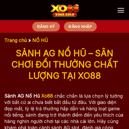
Bỏ
qua
nội
dung
ĐĂNG KÝ
ĐĂNG NHẬP
Trang chủ
»
NỔ HŨ
SẢNH AG NỔ HŨ – SÂN
CHƠI ĐỔI THƯỞNG CHẤT
LƯỢNG TẠI XO88
Sảnh AG Nổ Hũ
Xo88
chắc chắn là lựa chọn lý tưởng
với bất cứ ai chưa biết bắt đầu từ đâu. Với giao diện
đẹp mắt, tỷ lệ trả thưởng hấp dẫn và hàng loạt game
nổi tiếng, sảnh đang trở thành điểm đến yêu thích của
hàng nghìn người chơi tại các nhà cái lớn. Hãy cùng
khám phá toàn cảnh sảnh AG slot, đánh giá cộng