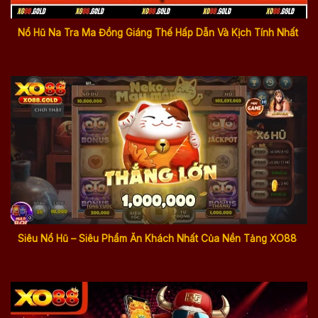
Nổ Hũ Na Tra Ma Đồng Giáng Thế Hấp Dẫn Và Kịch Tính Nhất
Siêu Nổ Hũ – Siêu Phẩm Ăn Khách Nhất Của Nền Tảng XO88