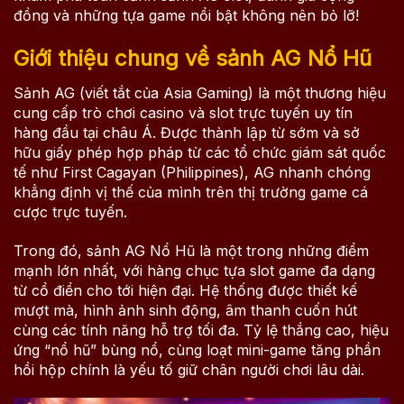
đồng và những tựa game nổi bật không nên bỏ lỡ!
Giới thiệu chung về sảnh AG Nổ Hũ
Sảnh AG (viết tắt của Asia Gaming) là một thương hiệu
cung cấp trò chơi casino và slot trực tuyến uy tín
hàng đầu tại châu Á. Được thành lập từ sớm và sở
hữu giấy phép hợp pháp từ các tổ chức giám sát quốc
tế như First Cagayan (Philippines), AG nhanh chóng
khẳng định vị thế của mình trên thị trường game cá
cược trực tuyến.
Trong đó, sảnh AG Nổ Hũ là một trong những điểm
mạnh lớn nhất, với hàng chục tựa slot game đa dạng
từ cổ điển cho tới hiện đại. Hệ thống được thiết kế
mượt mà, hình ảnh sinh động, âm thanh cuốn hút
cùng các tính năng hỗ trợ tối đa. Tỷ lệ thắng cao, hiệu
ứng “nổ hũ” bùng nổ, cùng loạt mini-game tăng phần
hồi hộp chính là yếu tố giữ chân người chơi lâu dài.