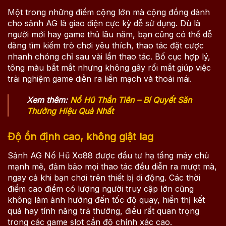
Một trong những điểm cộng lớn mà cộng đồng dành
cho sảnh AG là giao diện cực kỳ dễ sử dụng. Dù là
người mới hay game thủ lâu năm, bạn cũng có thể dễ
dàng tìm kiếm trò chơi yêu thích, thao tác đặt cược
nhanh chóng chỉ sau vài lần thao tác. Bố cục hợp lý,
tông màu bắt mắt nhưng không gây rối mắt giúp việc
trải nghiệm game diễn ra liền mạch và thoải mái.
Xem thêm:
Nổ Hũ Thần Tiên – Bí Quyết Săn
Thưởng Hiệu Quả Nhất
Độ ổn định cao, không giật lag
Sảnh AG Nổ Hũ Xo88 được đầu tư hạ tầng máy chủ
mạnh mẽ, đảm bảo mọi thao tác đều diễn ra mượt mà,
ngay cả khi bạn chơi trên thiết bị di động. Các thời
điểm cao điểm có lượng người truy cập lớn cũng
không làm ảnh hưởng đến tốc độ quay, hiển thị kết
quả hay tính năng trả thưởng, điều rất quan trọng
trong các game slot cần độ chính xác cao.