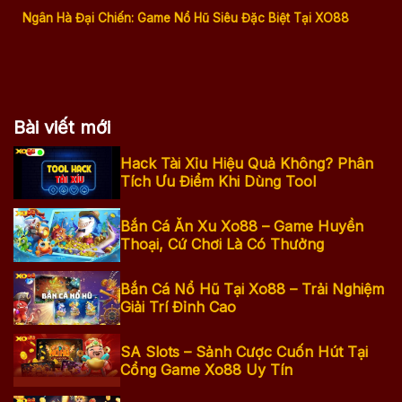
Ngân Hà Đại Chiến: Game Nổ Hũ Siêu Đặc Biệt Tại XO88
Bài viết mới
Hack Tài Xỉu Hiệu Quả Không? Phân
Tích Ưu Điểm Khi Dùng Tool
Bắn Cá Ăn Xu Xo88 – Game Huyền
Thoại, Cứ Chơi Là Có Thưởng
Bắn Cá Nổ Hũ Tại Xo88 – Trải Nghiệm
Giải Trí Đỉnh Cao
SA Slots – Sảnh Cược Cuốn Hút Tại
Cổng Game Xo88 Uy Tín