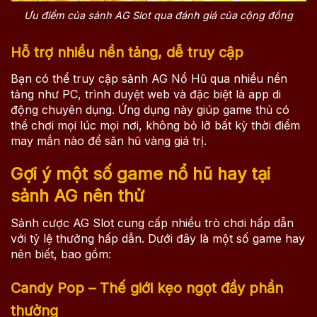
Ưu điểm của sảnh AG Slot qua đánh giá của cộng đồng
Hỗ trợ nhiều nền tảng, dễ truy cập
Bạn có thể truy cập sảnh AG Nổ Hũ qua nhiều nền
tảng như PC, trình duyệt web và đặc biệt là app di
động chuyên dụng. Ứng dụng này giúp game thủ có
thể chơi mọi lúc mọi nơi, không bỏ lỡ bất kỳ thời điểm
may mắn nào để săn hũ vàng giá trị.
Gợi ý một số game nổ hũ hay tại
sảnh AG nên thử
Sảnh cược AG Slot cung cấp nhiều trò chơi hấp dẫn
với tỷ lệ thưởng hấp dẫn. Dưới đây là một số game hay
nên biết, bao gồm:
Candy Pop – Thế giới kẹo ngọt đầy phần
thưởng