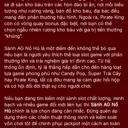
sẽ đi săn kho báu trên các hòn đảo bí ẩn, nơi mỗi biểu
tượng như rương vàng, bản đồ kho báu, đại bác đều
mang đến phần thưởng hậu hĩnh. Ngoài ra, Pirate King
còn có vòng quay bonus đặc biệt, nơi bạn có thể
chọn ngẫu nhiên rương kho báu với giá trị tiền thưởng
“khủng”.
Sảnh AG Nổ Hũ
là một điểm đến không thể bỏ qua
nếu bạn là người yêu thích thể loại slot game với phần
thưởng lớn và trải nghiệm giải trí đỉnh cao. Từ hệ
thống ổn định, tỷ lệ thắng hấp dẫn cho đến hàng loạt
tựa game phong phú như Candy Pop, Super Trái Cây
hay Pirate King, tất cả đều mang lại cảm giác hồi hộp
và cơ hội đổi đời thật sự cho người chơi.
Nếu bạn đang tìm kiếm một sảnh slot chất lượng, minh
bạch và nhiều game đổi mới liên tục thì
Sảnh AG Nổ
Hũ
chính là lựa chọn đáng cân nhắc. Đừng quên áp
dụng thêm các chiến thuật thông minh và kiểm soát
vốn chơi tốt để chinh phục jackpot một cách an toàn