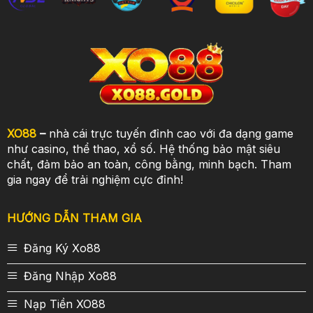
XO88
–
nhà cái trực tuyến đỉnh cao với đa dạng game
như casino, thể thao, xổ số. Hệ thống bảo mật siêu
chất, đảm bảo an toàn, công bằng, minh bạch. Tham
gia ngay để trải nghiệm cực đỉnh!
HƯỚNG DẪN THAM GIA
Đăng Ký Xo88
Đăng Nhập Xo88
Nạp Tiền XO88