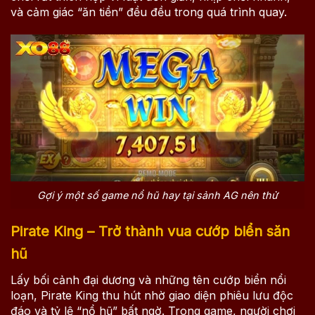
và cảm giác “ăn tiền” đều đều trong quá trình quay.
Gợi ý một số game nổ hũ hay tại sảnh AG nên thử
Pirate King – Trở thành vua cướp biển săn
hũ
Lấy bối cảnh đại dương và những tên cướp biển nổi
loạn, Pirate King thu hút nhờ giao diện phiêu lưu độc
đáo và tỷ lệ “nổ hũ” bất ngờ. Trong game, người chơi