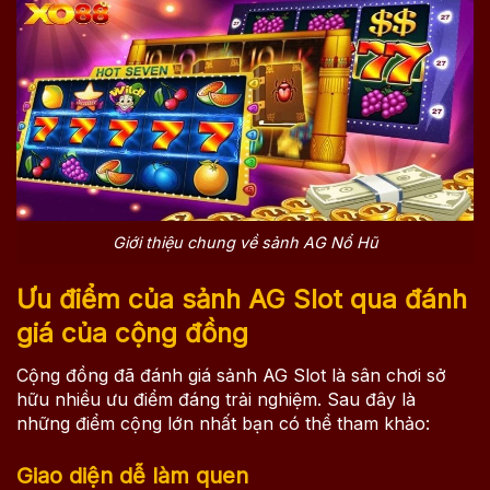
Giới thiệu chung về sảnh AG Nổ Hũ
Ưu điểm của sảnh AG Slot qua đánh
giá của cộng đồng
Cộng đồng đã đánh giá sảnh AG Slot là sân chơi sở
hữu nhiều ưu điểm đáng trải nghiệm. Sau đây là
những điểm cộng lớn nhất bạn có thể tham khảo:
Giao diện dễ làm quen