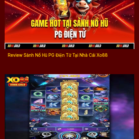
Review Sảnh Nổ Hũ PG Điện Tử Tại Nhà Cái Xo88