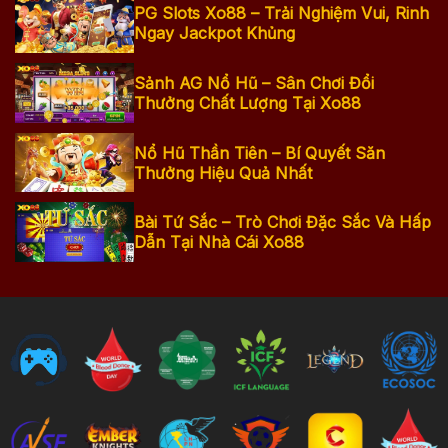
PG Slots Xo88 – Trải Nghiệm Vui, Rinh
Ngay Jackpot Khủng
Sảnh AG Nổ Hũ – Sân Chơi Đổi
Thưởng Chất Lượng Tại Xo88
Nổ Hũ Thần Tiên – Bí Quyết Săn
Thưởng Hiệu Quả Nhất
Bài Tứ Sắc – Trò Chơi Đặc Sắc Và Hấp
Dẫn Tại Nhà Cái Xo88